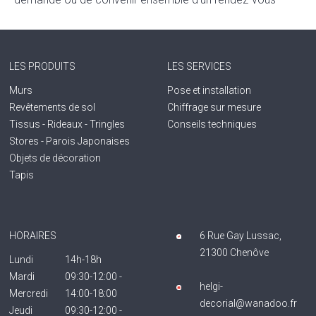
LES PRODUITS
LES SERVICES
Murs
Pose et installation
Revêtements de sol
Chiffrage sur mesure
Tissus - Rideaux - Tringles
Conseils techniques
Stores - Parois Japonaises
Objets de décoration
Tapis
HORAIRES
6 Rue Gay Lussac,
21300 Chenôve
Lundi
14h-18h
Mardi
09:30-12:00 -
helgi-
Mercredi
14:00-18:00
decorial@wanadoo.fr
Jeudi
09:30-12:00 -