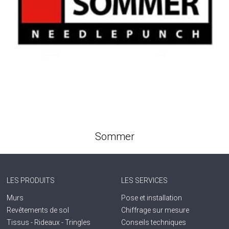
Sommer
LES PRODUITS
LES SERVICES
Murs
Pose et installation
Revêtements de sol
Chiffrage sur mesure
Tissus - Rideaux - Tringles
Conseils techniques