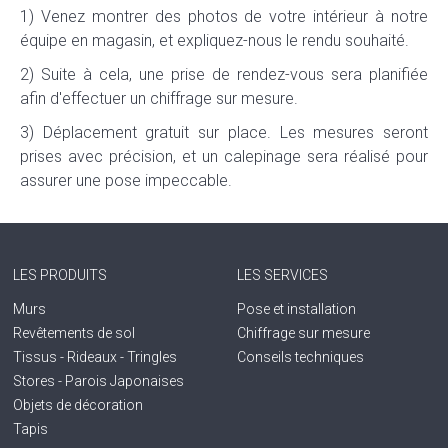
1) Venez montrer des photos de votre intérieur à notre
équipe en magasin, et expliquez-nous le rendu souhaité.
2) Suite à cela, une prise de rendez-vous sera planifiée
afin d'effectuer un chiffrage sur mesure.
3) Déplacement gratuit sur place. Les mesures seront
prises avec précision, et un calepinage sera réalisé pour
assurer une pose impeccable.
LES PRODUITS
LES SERVICES
Murs
Pose et installation
Revêtements de sol
Chiffrage sur mesure
Tissus - Rideaux - Tringles
Conseils techniques
Stores - Parois Japonaises
Objets de décoration
Tapis